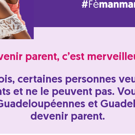
enir parent, c’est merveille
ois, certaines personnes veu
ts et ne le peuvent pas. V
 Guadeloupéennes et Guade
devenir parent.