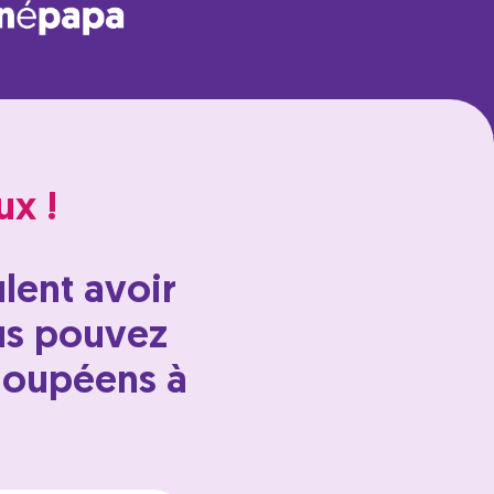
ux !
lent avoir
ous pouvez
loupéens à