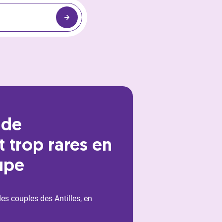
 de
 trop rares en
upe
s couples des Antilles, en