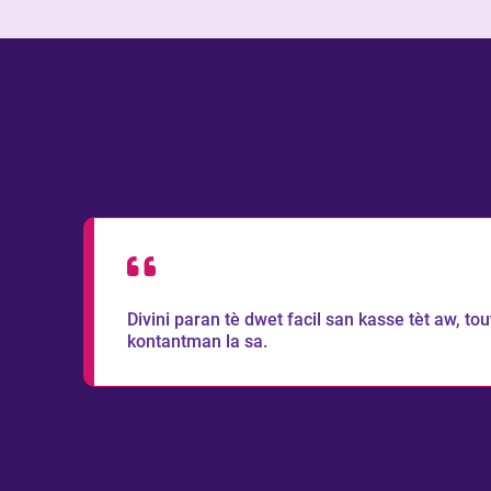
,
Divini paran tè dwet facil san kasse tèt aw, to
kontantman la sa.