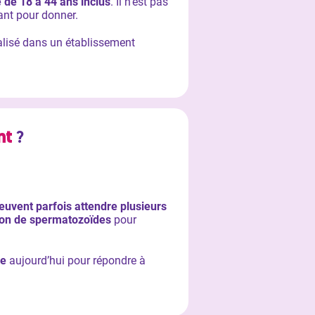
 de 18 à 44 ans inclus
. Il n’est pas
ant pour donner.
alisé dans un établissement
nt
?
uvent parfois attendre plusieurs
on de spermatozoïdes
pour
le
aujourd’hui pour répondre à