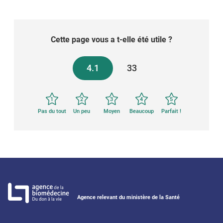
Cette page vous a t-elle été utile ?
4.1
33
1
2
3
4
5
Pas du tout
Un peu
Moyen
Beaucoup
Parfait !
Agence relevant du ministère de la Santé