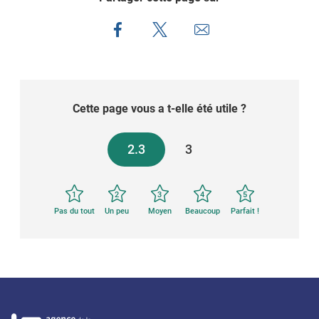
Cette page vous a t-elle été utile ?
2.3
3
1
2
3
4
5
Pas du tout
Un peu
Moyen
Beaucoup
Parfait !