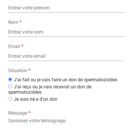
requis
Champ
Nom
*
requis
Champ
Email
*
requis
Situation
Situation
*
- Champ
J'ai fait ou je vais faire un don de spermatozoïdes
requis
J'ai reçu ou je vais recevoir un don de
spermatozoïdes
Je suis né.e d'un don
Champ
Message
*
requis