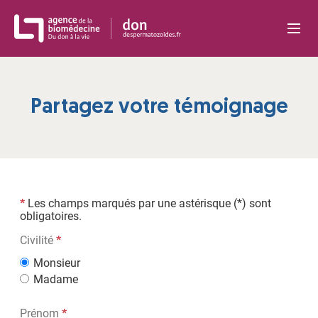
Panneau de gestion des cookies
Partagez votre témoignage
*
Les champs marqués par une astérisque (*) sont
obligatoires.
Civilité
Civilité
*
-
Monsieur
Champ
requis
Madame
Champ
Prénom
*