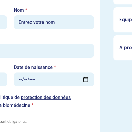
Champ
Nom
*
requis
Equip
A pro
Champ
Date de naissance
*
requis
olitique de
protection des données
Champ
la biomédecine
*
requis
ont obligatoires.