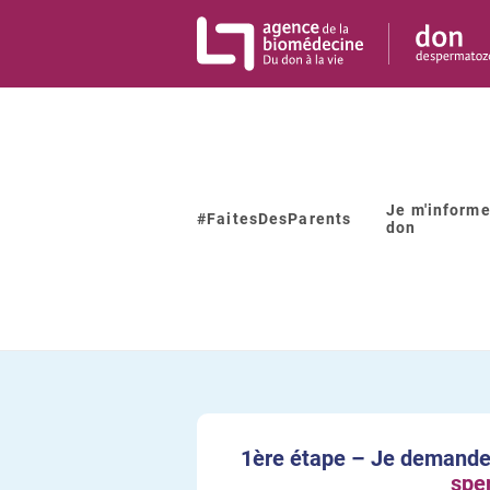
Panneau de gestion des cookies
Je m'informe
Retour à la liste
#FaitesDesParents
don
Hospices Ci
reprod
1ère étape – Je demande
spe