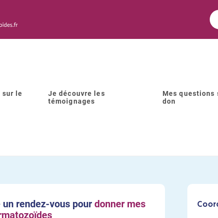
Retour au formulaire
 sur le
Je découvre les
Mes questions 
témoignages
don
vils de Lyon - Service de mé
uction - Hôpital Femme Mère
 un rendez-vous pour
donner mes
Coor
rmatozoïdes