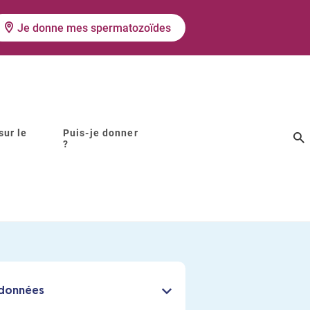
Je donne mes spermatozoïdes
sur le
Puis-je donner
?
decine de la
 Enfant
données