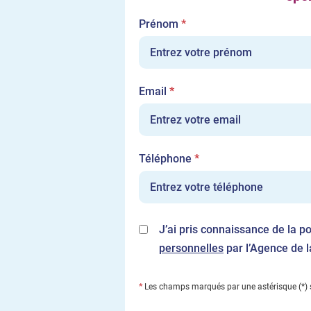
Champ
Prénom
*
requis
Champ
Email
*
requis
Champ
Téléphone
*
requis
J’ai pris connaissance de la p
personnelles
par l’Agence de 
*
Les champs marqués par une astérisque (*) s