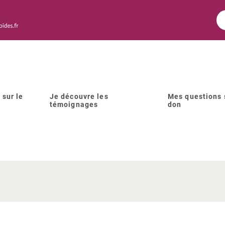
 sur le
Je découvre les
Mes questions 
témoignages
don
nne issue d’un don de sper
e demander à rencontrer le 