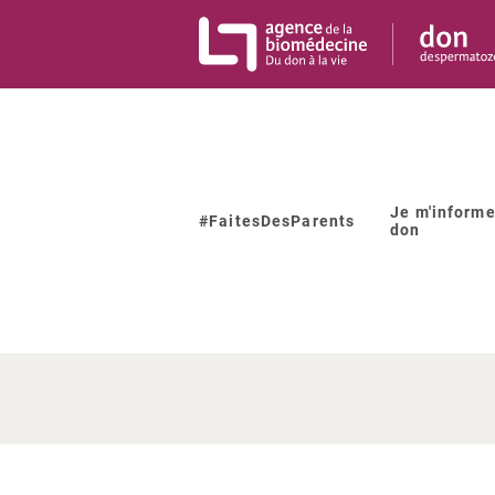
Panneau de gestion des cookies
Je m'informe
#FaitesDesParents
don
Une perso
peut-ell