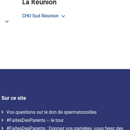
La Réunion
CHU Sud Réunion
Sur ce site
Vos questions sur le don de spermatozoïdes
#FaitesDesParents – le tour
#FaitesDesParents : Donnez vos gamètes, vous ferez des