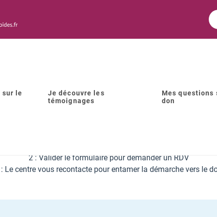
 sur le
Je découvre les
Mes questions 
témoignages
don
s spermatozoïdes : les centr
Vous avez
entre 18 et 44 ans inclus
?
1 : Choisissez le centre le plus proche de chez vous
2 : Valider le formulaire pour demander un RDV
 : Le centre vous recontacte pour entamer la démarche vers le d