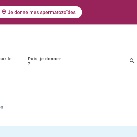
Je donne mes spermatozoïdes
sur le
Puis-je donner
?
es autorisés
on