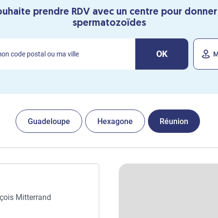
ouhaite prendre RDV avec un centre pour donne
spermatozoïdes
OK
M
Guadeloupe
Hexagone
Réunion
çois Mitterrand