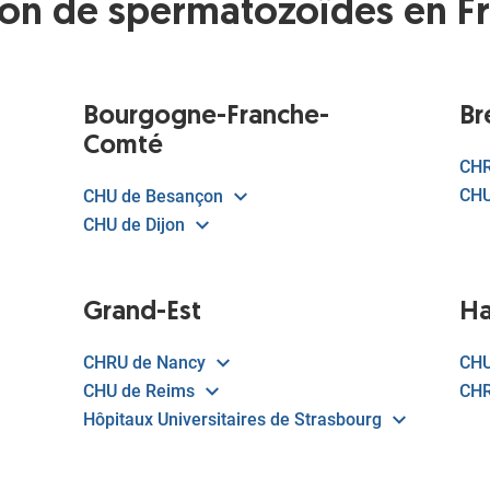
don de spermatozoïdes en Fr
Bourgogne-Franche-
Br
Comté
CHR
CHU
CHU de Besançon
CHU de Dijon
Grand-Est
Ha
CHRU de Nancy
CHU
CHU de Reims
CHR
Hôpitaux Universitaires de Strasbourg