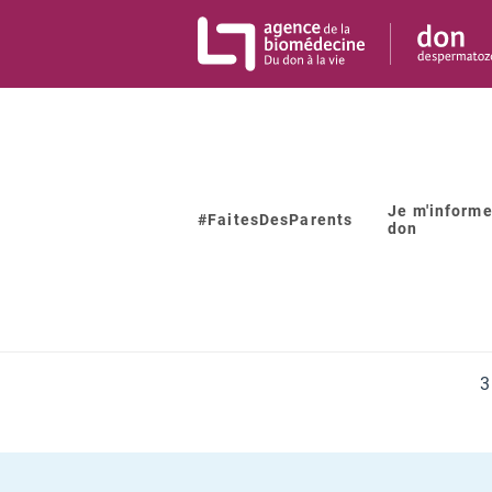
Panneau de gestion des cookies
Je m'informe
#FaitesDesParents
don
Je donne me
3